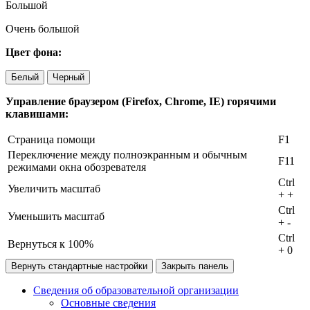
Большой
Очень большой
Цвет фона:
Белый
Черный
Управление браузером (Firefox, Chrome, IE) горячими
клавишами:
Страница помощи
F1
Переключение между полноэкранным и обычным
F11
режимами окна обозревателя
Ctrl
Увеличить масштаб
+
+
Ctrl
Уменьшить масштаб
+
-
Ctrl
Вернуться к 100%
+
0
Вернуть стандартные настройки
Закрыть панель
Сведения об образовательной организации
Основные сведения