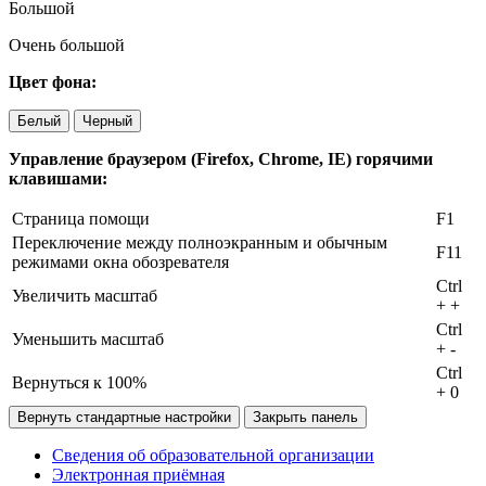
Большой
Очень большой
Цвет фона:
Белый
Черный
Управление браузером (Firefox, Chrome, IE) горячими
клавишами:
Страница помощи
F1
Переключение между полноэкранным и обычным
F11
режимами окна обозревателя
Ctrl
Увеличить масштаб
+
+
Ctrl
Уменьшить масштаб
+
-
Ctrl
Вернуться к 100%
+
0
Вернуть стандартные настройки
Закрыть панель
Сведения об образовательной организации
Электронная приёмная