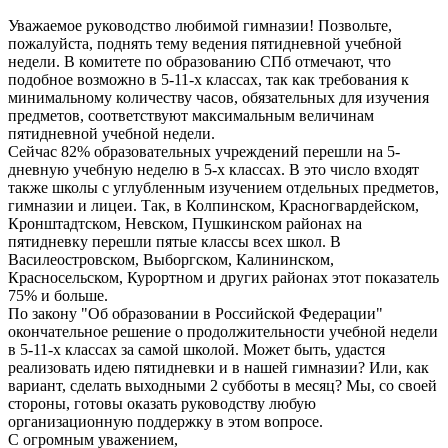
Уважаемое руководство любимой гимназии! Позвольте,
пожалуйста, поднять тему ведения пятидневной учебной
недели. В комитете по образованию СПб отмечают, что
подобное возможно в 5-11-х классах, так как требования к
минимальному количеству часов, обязательных для изучения
предметов, соответствуют максимальным величинам
пятидневной учебной недели.
Сейчас 82% образовательных учреждений перешли на 5-
дневную учебную неделю в 5-х классах. В это число входят
также школы с углубленным изучением отдельных предметов,
гимназии и лицеи. Так, в Колпинском, Красногвардейском,
Кронштадтском, Невском, Пушкинском районах на
пятидневку перешли пятые классы всех школ. В
Василеостровском, Выборгском, Калининском,
Красносельском, Курортном и других районах этот показатель
75% и больше.
По закону "Об образовании в Российской Федерации"
окончательное решение о продолжительности учебной недели
в 5-11-х классах за самой школой. Может быть, удастся
реализовать идею пятидневки и в нашей гимназии? Или, как
вариант, сделать выходными 2 субботы в месяц? Мы, со своей
стороны, готовы оказать руководству любую
организационную поддержку в этом вопросе.
С огромным уважением,